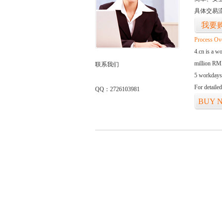
具体交易
我要
Process Ov
4.cn is a w
million RMB
联系我们
5 workdays
For detaile
QQ：2726103981
BUY 