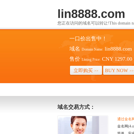
lin8888.com
您正在访问的域名可以转让!This domain name i
一口价出售中！
域名
lin8888.com
Domain Name:
售价
CNY 1297.00
Listing Price:
立即购买
BUY NOW
>>
>>
域名交易方式：
通过金名网(
金名网(4
简单、安