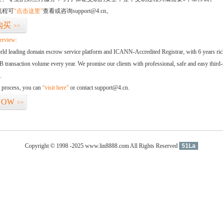
流程可
“点击这里”
查看或咨询support@4.cn。
购买
>>
erview:
orld leading domain escrow service platform and ICANN-Accredited Registrar, with 6 years ri
 transaction volume every year. We promise our clients with professional, safe and easy third-
.
d process, you can
“visit here”
or contact support@4.cn.
NOW
>>
Copyright © 1998 -2025 www.lin8888.com All Rights Reserved
51La