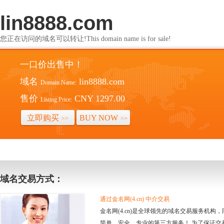
lin8888.com
您正在访问的域名可以转让!This domain name is for sale!
一口价出售中！
域名
lin8888.com
Domain Name:
售价
CNY 1297.00
Listing Price:
立即购买
BUY NOW
>>
>>
域名交易方式：
通过金名网(4.cn) 中介交易
金名网(4.cn)是全球领先的域名交易服务机
简单、安全、专业的第三方服务！ 为了保证交