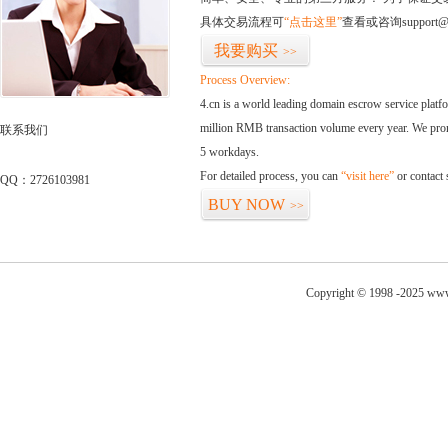
具体交易流程可
“点击这里”
查看或咨询support@
我要购买
>>
Process Overview:
4.cn is a world leading domain escrow service plat
million RMB transaction volume every year. We promi
联系我们
5 workdays.
For detailed process, you can
“visit here”
or contact
QQ：2726103981
BUY NOW
>>
Copyright © 1998 -2025 www